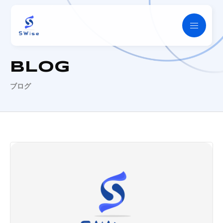
SWise
BLOG
ブログ