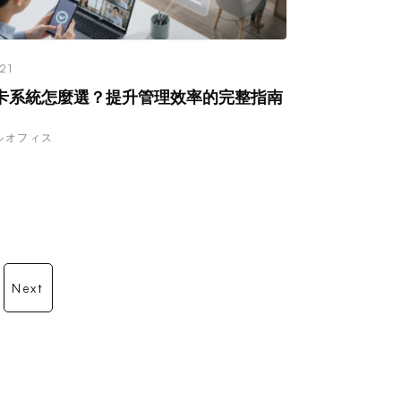
21
卡系統怎麼選？提升管理效率的完整指南
ルオフィス
Next