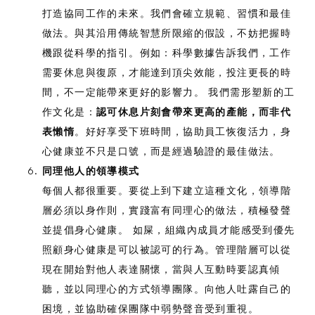
打造協同工作的未來。我們會確立規範、習慣和最佳
做法。與其沿用傳統智慧所限縮的假設，不妨把握時
機跟從科學的指引。例如：科學數據告訴我們，工作
需要休息與復原，才能達到頂尖效能，投注更長的時
間，不一定能帶來更好的影響力。 我們需形塑新的工
作文化是：
認可休息片刻會帶來更高的產能，而非代
表懶惰
。好好享受下班時間，協助員工恢復活力，身
心健康並不只是口號，而是經過驗證的最佳做法。
同理他人的領導模式
每個人都很重要。要從上到下建立這種文化，領導階
層必須以身作則，實踐富有同理心的做法，積極發聲
並提倡身心健康。 如屎，組織內成員才能感受到優先
照顧身心健康是可以被認可的行為。管理階層可以從
現在開始對他人表達關懷，當與人互動時要認真傾
聽，並以同理心的方式領導團隊。向他人吐露自己的
困境，並協助確保團隊中弱勢聲音受到重視。