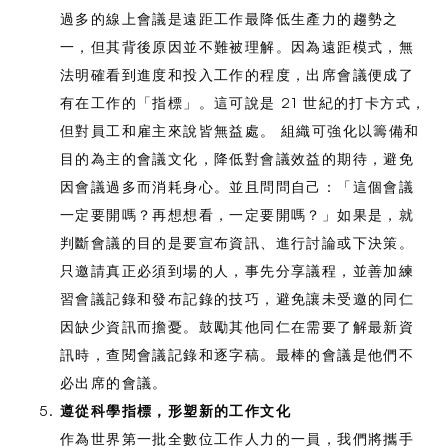
過多的線上會議是遠距工作最降低生產力的趨勢之
一，但其背後原因並不難被理解。因為遠距模式，無
法明確看到進度和投入工作的程度，出席會議便成了
有在工作的「指標」。這可說是 21 世紀的打卡方式，
但對員工和雇主來說皆無益處。 組織可強化以籌備和
目的為主的會議文化，降低對會議效益的期待，避免
因會議過多而消耗身心。並且問問自己：「這個會議
一定要開嗎？再想想看，一定要開嗎？」如果是，就
判斷會議的目的是要宣布資訊、進行討論或下決策。
只邀請真正必須到場的人，事先分享議程，並善加練
習會議記錄和發布記錄的技巧，避免讓未受邀的同仁
因缺少資訊而擔憂。鼓勵其他同仁在需要了解最新資
訊時，查閱會議記錄和逐字稿。最棒的會議是他們不
必出席的會議。
遵從科學指標，形塑新的工作文化
作為世界第一批全數位工作人力的一員，我們將攜手